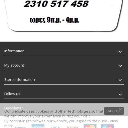
Information
My account
Store Information
Follow us
Newsletter
Our website uses cookies and other technologies so that
ACCEPT
we can improve your experience during your visit.
By continuing to browse our website, you agree to their use .
View
more