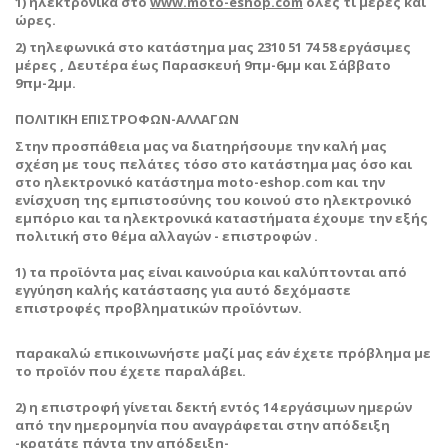
1) ηλεκτρονικά στο
www.moto-eshop.com
όλες τι μέρες και
ώρες.
2) τηλεφωνικά στο κατάστημα μας 2310 51 74 58 εργάσιμες
μέρες , Δευτέρα έως Παρασκευή 9πμ-6μμ και Σάββατο
9πμ-2μμ.
ΠΟΛΙΤΙΚΗ ΕΠΙΣΤΡΟΦΩΝ-ΑΛΛΑΓΩΝ
Στην προσπάθεια μας να διατηρήσουμε την καλή μας
σχέση με τους πελάτες τόσο στο κατάστημα μας όσο και
στο ηλεκτρονικό κατάστημα moto-eshop.com και την
ενίσχυση της εμπιστοσύνης του κοινού στο ηλεκτρονικό
εμπόριο και τα ηλεκτρονικά καταστήματα έχουμε την εξής
πολιτική στο θέμα αλλαγών - επιστροφών .
1) τα προϊόντα μας είναι καινούρια και καλύπτονται από
εγγύηση καλής κατάστασης για αυτό δεχόμαστε
επιστροφές προβληματικών προϊόντων.
παρακαλώ επικοινωνήστε μαζί μας εάν έχετε πρόβλημα με
το προϊόν που έχετε παραλάβει.
2) η επιστροφή γίνεται δεκτή εντός 14 εργάσιμων ημερών
από την ημερομηνία που αναγράφεται στην απόδειξη
-κρατάτε πάντα την απόδειξη-