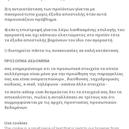
3) η αντικατάσταση των προϊόντων γίνεται με
πανομοιότυπα χωρίς έξοδα αποστολής όταν αυτά
παρουσιάζουν πρόβλημα.
4) εάν η επιστροφή γίνεται λόγω λανθασμένης επιλογής του
αγοραστή και όχι κάποιου ελαττώματος στο προϊόν τότε
τα έξοδα αποστολής βαρύνουν τον ίδιο τον αγοραστή.
5)
διατηρείτε πάντα τις συσκευασίες σε καλή κατάσταση.
ΠΡΟΣΩΠΙΚΑ ΔΕΔΟΜΕΝΑ
σας ενημερώνουμε οτι τα προσωπικά στοιχεία τα οποία
συλλέγουμε είναι μόνο για την προώθηση της παραγγελίας
σας και είναι ονοματεπώνυμο , διεύθυνση ,ταχυδρομικός
κώδικας, e-mail, τηλέφωνο - κανένα άλλο στοιχείο -
το moto-eshop.com δεσμεύεται ότι τα στοιχειά σας δεν τα
αποκαλύπτει, πωλεί η ανταλλάσσει σε τρίτους και ότι
συμμορφώνεται με τις αρχές προστασίας προσωπικών
δεδομένων.
Use cookies
The cookie is a small piece of text that is sent to our browser from