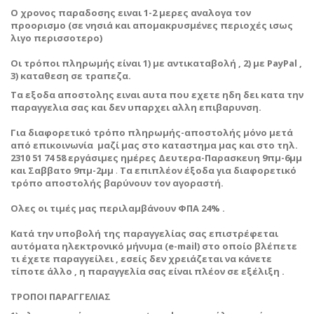
Ο χρονος παραδοσης ειναι 1-2 μερες αναλογα τον
προορισμο
(σε νησιά και απομακρυσμένες περιοχές ισως
λιγο περισσοτερο)
Οι τρόποι πληρωμής είναι 1) με αντικαταβολή , 2) με PayPal ,
3) καταθεση σε τραπεζα.
Τα εξοδα αποστολης ειναι αυτα που εχετε ηδη δει κατα την
παραγγελια σας και δεν υπαρχει αλλη επιβαρυνση.
Για διαφορετικό τρόπο πληρωμής-αποστολής μόνο μετά
από επικοινωνία μαζί μας στο καταστημα μας και στο τηλ.
2310 51 74 58 εργάσιμες ημέρες Δευτερα-Παρασκευη
9πμ-6μμ
και Σαββατο 9πμ-2μμ
.
Τα επιπλέον έξοδα για διαφορετικό
τρόπο αποστολής βαρύνουν τον αγοραστή.
Ολες οι τιμές μας περιλαμβάνουν ΦΠΑ 24% .
Κατά την υποβολή της παραγγελίας σας επιστρέφεται
αυτόματα ηλεκτρονικό μήνυμα (e-mail) στο οποίο βλέπετε
τι έχετε παραγγείλει , εσείς δεν χρειάζεται να κάνετε
τίποτε άλλο , η παραγγελία σας είναι πλέον σε εξέλιξη .
ΤΡΟΠΟΙ ΠΑΡΑΓΓΕΛΙΑΣ